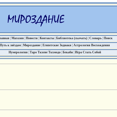
лавная
|
Магазин
|
Новости
|
Контакты
|
Библиотека (скачать)
|
Словарь
|
Поиск
Путь к звёздам
|
Мироздание
|
Египетские Зодиаки
|
Астрология Восхождения
Нумерология
|
Таро Ткхене Ткхмодо
|
Бекаби
|
Игра Стать Собой