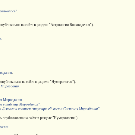
одолжалось".
опубликована на сайте в разделе "Астрологии Восхождения").
а.
роздания
.
а опубликована на сайте в разделе "Нумерология").
 Мироздания
.
ия Мироздания
.
а в таблице Мироздания"
.
а Дьявола и соответствующие ей места Системы Мироздания"
.
сть опубликована на сайте в разделе "Нумерология")
дании
.