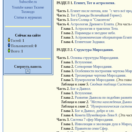
Subscribe.ru
РАЗДЕЛ 1.
Египет, Тот и астрология.
Youtube канал Ткхене
Часть 1.
Египет после потопа, или "с чего всё пр
Ткхмодо
Часть 2.
Тот (Трижды Величайший Гермес).
Статьи в журналах
Часть 3.
Боги Солнца и "Спасители".
Часть 4.
Астрология Древнего Египта.
(Эта часть 
Глава 1.
Астрология в трактатах Тота.
Глава 2.
Пирамиды и звездное небо.
Сейчас на сайте
Глава 3.
Астрономические обсерватории Египт
Гостей:
1
Глава 4.
Египетские Зодиаки.
Пользователей:
0
РАЗДЕЛ 2.
Структура Мироздания
.
Всего:
1
Часть 1.
Основы структуры Мироздания
.
Глава
1.
Вступление
.
Свернуть панель
Глава
2.
Сотворение Мироздания
.
Глава
3.
Особенности построения чертежа Ми
Глава
4.
Трехмерные чертежи Мироздания
.
Глава
5.
Нумерология Мироздания
. (Эта глав
Таблица к главе
5.
Сводная таблица Системы
Часть 2.
Бог и Дьявол
.
Глава
1.
Вступление
.
Глава
2.
Развитие Дьявола по подобию развит
Таблица к главе
2.
"Места нахождения Дьявол
Таблица к главе
2.
"Нумерологическая систем
Глава
3.
Бог и Дьявол, добро и зло
.
Глава 4.
Комета Шумейкеров-Леви 9
. (Эта ча
Часть 3.
Система 7 сфер Мироздания
.
Глава 1.
Инволюция и эволюция душ в Мироз
Глава 2.
Правители семи Сфер
.