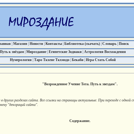
лавная
|
Магазин
|
Новости
|
Контакты
|
Библиотека (скачать)
|
Словарь
|
Поиск
Путь к звёздам
|
Мироздание
|
Египетские Зодиаки
|
Астрология Восхождения
Нумерология
|
Таро Ткхене Ткхмодо
|
Бекаби
|
Игра Стать Собой
"Возрожденное Учение Тота. Путь к звездам".
 других разделах сайта. Все ссылки на страницы актуальные. При переходе с одной 
мену "декораций сайта".
Содержание.