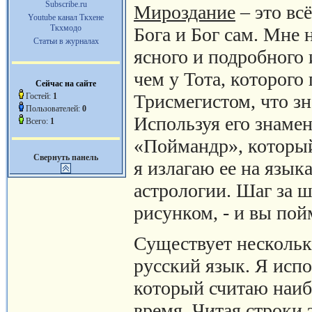
Subscribe.ru
Мироздание
– это всё
Youtube канал Ткхене
Ткхмодо
Бога и Бог сам. Мне 
Статьи в журналах
ясного и подробного
чем у Тота, которого
Сейчас на сайте
Трисмегистом, что з
Гостей:
1
Пользователей:
0
Используя его знаме
Всего:
1
«Поймандр», который
Свернуть панель
я излагаю ее на язык
астрологии. Шаг за ш
рисунком, - и вы по
Существует несколько
русский язык. Я исп
который считаю наиб
время. Читая строки 