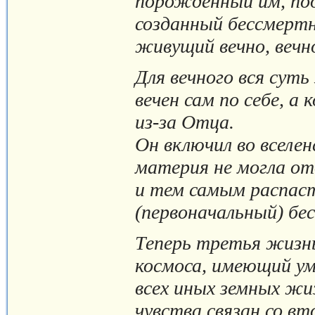
порожденный им, по
созданный бессмертн
живущий вечно, вечн
Для вечного вся суть
вечен сам по себе, а
из-за Отца.
Он включил во вселе
материя не могла от
и тем самым распаст
(первоначальный) бе
Теперь третья жизнь 
космоса, имеющий ум
всех иных земных жи
чувства связан со в