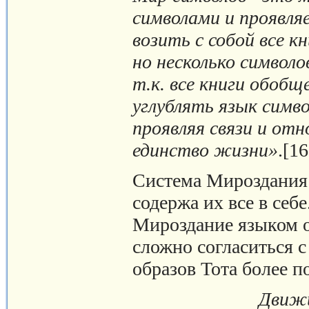
символами и проявля
возить с собой все к
но несколько символ
т.к. все книги обобщ
углублять язык симво
проявляя связи и от
единство жизни»
.[16
Система Мироздания 
содержа их все в себ
Мироздание языком об
сложно согласиться 
образов Тота более п
Движи