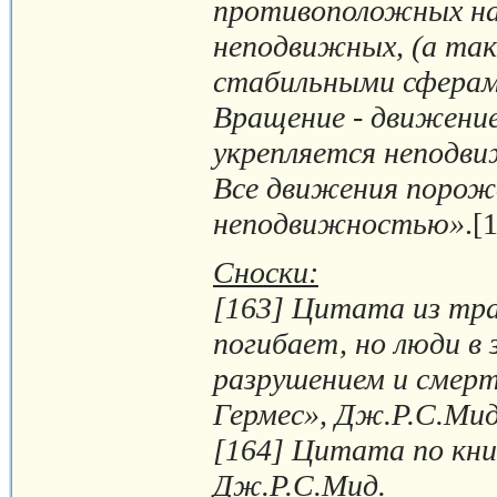
противоположных на
неподвижных, (а та
стабильными сферам
Вращение - движение
укрепляется неподв
Все движения порож
неподвижностью»
.[
Сноски:
[163] Цитата из тра
погибает, но люди в
разрушением и смер
Гермес», Дж.Р.С.Мид
[164] Цитата по кн
Дж.Р.С.Мид.